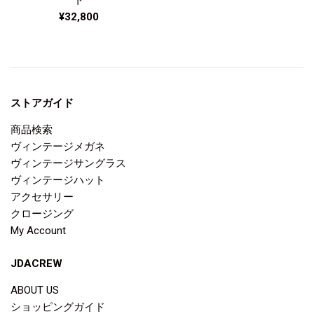
通
¥32,800
常
価
格
ストアガイド
商品検索
ヴィンテージメガネ
ヴィンテージサングラス
ヴィンテージハット
アクセサリー
クロージング
My Account
JDACREW
ABOUT US
ショッピングガイド