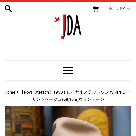
コ
JPY
ン
テ
ン
ツ
に
ス
キ
ッ
プ
Menu
す
る
›
Home
【Royal Stetson】1950's ロイヤルステットソン WHIPPET・
サンドベージュ(58.3cm)ヴィンテージ