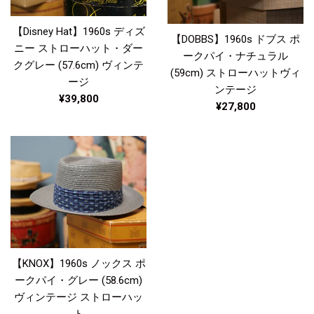
【Disney Hat】1960s ディズ
【DOBBS】1960s ドブス ポ
ニー ストローハット・ダー
ークパイ・ナチュラル
クグレー (57.6cm) ヴィンテ
(59cm) ストローハットヴィ
ージ
ンテージ
通
¥39,800
通
¥27,800
常
常
価
価
格
格
【KNOX】1960s ノックス ポ
ークパイ・グレー (58.6cm)
ヴィンテージ ストローハッ
ト